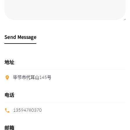
Send Message
地址
毕节市代耳山145号
电话
13594780370
邮箱