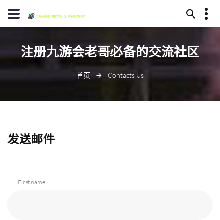
13594780370
注册九游会老哥必备的交流社区
毕节市代耳山145号
jiuyoulaoge@www.j9.com
首页
Contacts Us
发送邮件
First name