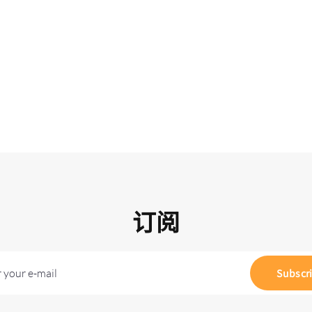
订阅
 your e-mail
Subscr