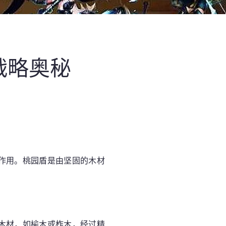
战略奥秘
作用。桃园盾是由坚固的木材
木材，如榆木或柞木，经过精