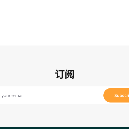
订阅
 your e-mail
Subscr